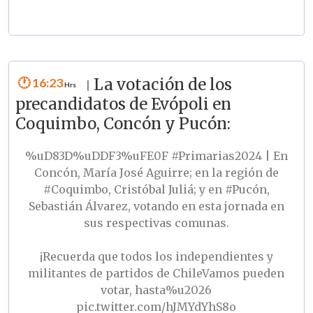
16:23
La votación de los
|
precandidatos de Evópoli en
Coquimbo, Concón y Pucón:
%uD83D%uDDF3%uFE0F
#Primarias2024
| En
Concón, María José Aguirre; en la región de
#Coquimbo
, Cristóbal Juliá; y en
#Pucón
,
Sebastián Álvarez, votando en esta jornada en
sus respectivas comunas.
¡Recuerda que todos los independientes y
militantes de partidos de ChileVamos pueden
votar, hasta%u2026
pic.twitter.com/hJMYdYhS8o