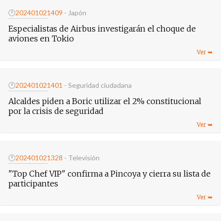
🕐
20240102
1409
- Japón
Especialistas de Airbus investigarán el choque de
aviones en Tokio
🕐
20240102
1401
- Seguridad ciudadana
Alcaldes piden a Boric utilizar el 2% constitucional
por la crisis de seguridad
🕐
20240102
1328
- Televisión
"Top Chef VIP" confirma a Pincoya y cierra su lista de
participantes