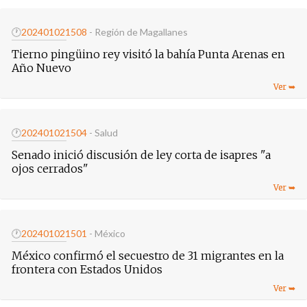
🕐
20240102
1508
- Región de Magallanes
Tierno pingüino rey visitó la bahía Punta Arenas en
Año Nuevo
🕐
20240102
1504
- Salud
Senado inició discusión de ley corta de isapres "a
ojos cerrados"
🕐
20240102
1501
- México
México confirmó el secuestro de 31 migrantes en la
frontera con Estados Unidos