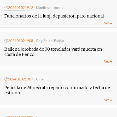
🕐
20240102
1912
- Manifestaciones
Funcionarios de la Junji depusieron paro nacional
🕐
20240102
1908
- Región del Biobío
Ballena jorobada de 30 toneladas varó muerta en
costa de Penco
🕐
20240102
1907
- Cine
Película de Minecraft: reparto confirmado y fecha de
estreno