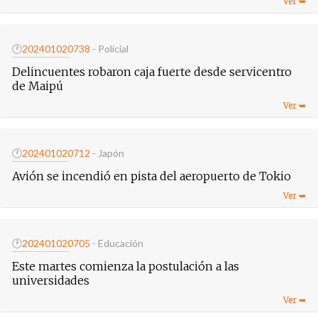
🕐
20240102
0738
- Policial
Delincuentes robaron caja fuerte desde servicentro
de Maipú
🕐
20240102
0712
- Japón
Avión se incendió en pista del aeropuerto de Tokio
🕐
20240102
0705
- Educación
Este martes comienza la postulación a las
universidades