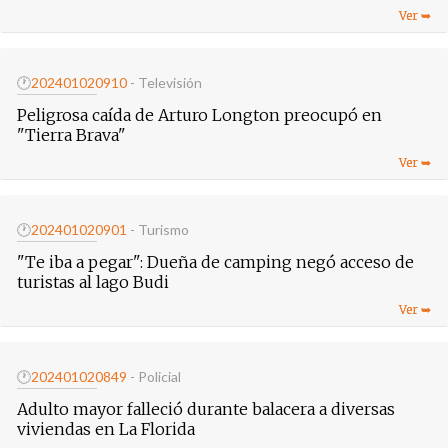
🕐
20240102
0910
- Televisión
Peligrosa caída de Arturo Longton preocupó en
"Tierra Brava"
🕐
20240102
0901
- Turismo
"Te iba a pegar": Dueña de camping negó acceso de
turistas al lago Budi
🕐
20240102
0849
- Policial
Adulto mayor falleció durante balacera a diversas
viviendas en La Florida