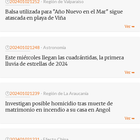
🕐
20240102
1252
- Región de Valparaíso
Balsa utilizada para "Año Nuevo en el Mar" sigue
atascada en playa de Viña
🕐
20240102
1248
- Astronomía
Este miércoles llegan las cuadrántidas, la primera
lluvia de estrellas de 2024
🕐
20240102
1239
- Región de La Araucanía
Investigan posible homicidio tras muerte de
matrimonio en incendio a su casa en Angol
🕐
20240102
1231
- Efecto China