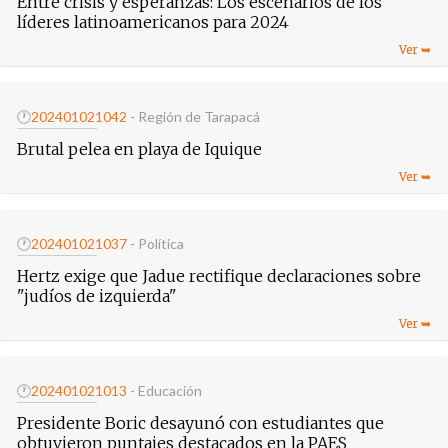
Entre crisis y esperanzas: Los escenarios de los
líderes latinoamericanos para 2024
🕐
20240102
1042
- Región de Tarapacá
Brutal pelea en playa de Iquique
🕐
20240102
1037
- Política
Hertz exige que Jadue rectifique declaraciones sobre
"judíos de izquierda"
🕐
20240102
1013
- Educación
Presidente Boric desayunó con estudiantes que
obtuvieron puntajes destacados en la PAES