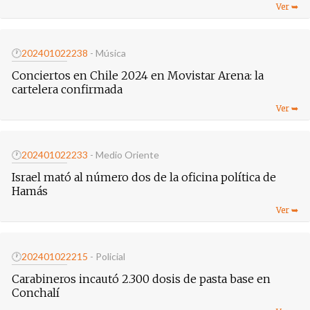
🕐
20240102
2238
- Música
Conciertos en Chile 2024 en Movistar Arena: la
cartelera confirmada
🕐
20240102
2233
- Medio Oriente
Israel mató al número dos de la oficina política de
Hamás
🕐
20240102
2215
- Policial
Carabineros incautó 2.300 dosis de pasta base en
Conchalí