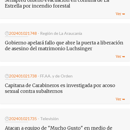
Senapred ordenó evacuación en comuna de La
Estrella por incendio forestal
🕐
20240102
1748
- Región de La Araucanía
Gobierno apelará fallo que abre la puerta a liberación
de asesino del matrimonio Luchsinger
🕐
20240102
1738
- FF.AA. y de Orden
Capitana de Carabineros es investigada por acoso
sexual contra subalternos
🕐
20240102
1735
- Televisión
Atacan a equipo de "Mucho Gusto" en medio de