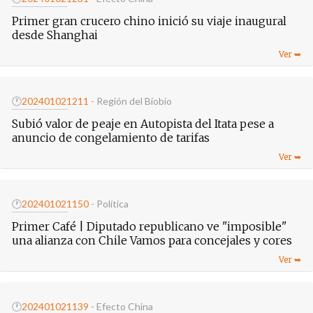
Primer gran crucero chino inició su viaje inaugural
desde Shanghai
🕐
20240102
1211
- Región del Biobío
Subió valor de peaje en Autopista del Itata pese a
anuncio de congelamiento de tarifas
🕐
20240102
1150
- Política
Primer Café | Diputado republicano ve "imposible"
una alianza con Chile Vamos para concejales y cores
🕐
20240102
1139
- Efecto China