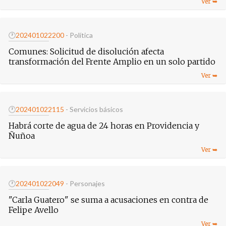
🕐
20240102
2200
- Política
Comunes: Solicitud de disolución afecta
transformación del Frente Amplio en un solo partido
🕐
20240102
2115
- Servicios básicos
Habrá corte de agua de 24 horas en Providencia y
Ñuñoa
🕐
20240102
2049
- Personajes
"Carla Guatero" se suma a acusaciones en contra de
Felipe Avello