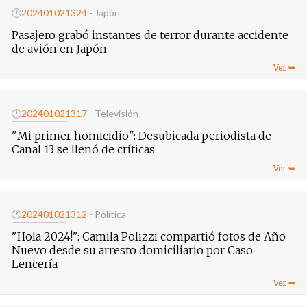
🕐
20240102
1324
- Japón
Pasajero grabó instantes de terror durante accidente
de avión en Japón
🕐
20240102
1317
- Televisión
"Mi primer homicidio": Desubicada periodista de
Canal 13 se llenó de críticas
🕐
20240102
1312
- Política
"Hola 2024!": Camila Polizzi compartió fotos de Año
Nuevo desde su arresto domiciliario por Caso
Lencería