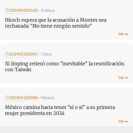
🕐
20240102
0145
- Política
Hirsch espera que la acusación a Montes sea
rechazada: "No tiene ningún sentido"
🕐
20240102
0041
- China
Xi Jinping reiteró como "inevitable" la reunificación
con Taiwán
🕐
20240102
0004
- México
México camina hacia tener "sí o sí" a su primera
mujer presidenta en 2024