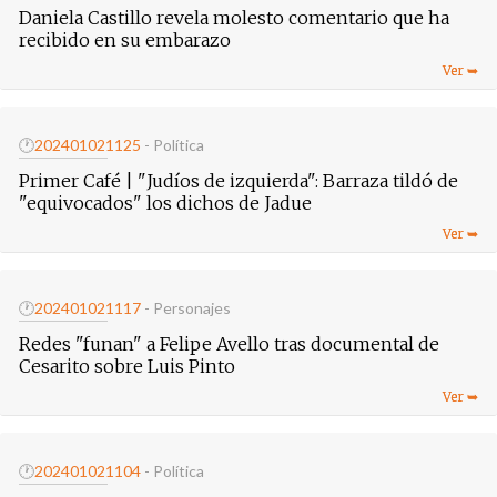
Daniela Castillo revela molesto comentario que ha
recibido en su embarazo
🕐
20240102
1125
- Política
Primer Café | "Judíos de izquierda": Barraza tildó de
"equivocados" los dichos de Jadue
🕐
20240102
1117
- Personajes
Redes "funan" a Felipe Avello tras documental de
Cesarito sobre Luis Pinto
🕐
20240102
1104
- Política