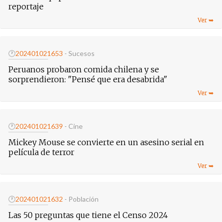
reportaje
🕐
20240102
1653
- Sucesos
Peruanos probaron comida chilena y se
sorprendieron: "Pensé que era desabrida"
🕐
20240102
1639
- Cine
Mickey Mouse se convierte en un asesino serial en
película de terror
🕐
20240102
1632
- Población
Las 50 preguntas que tiene el Censo 2024