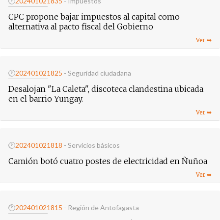
🕐
20240102
1835
- Impuestos
CPC propone bajar impuestos al capital como
alternativa al pacto fiscal del Gobierno
🕐
20240102
1825
- Seguridad ciudadana
Desalojan "La Caleta", discoteca clandestina ubicada
en el barrio Yungay.
🕐
20240102
1818
- Servicios básicos
Camión botó cuatro postes de electricidad en Ñuñoa
🕐
20240102
1815
- Región de Antofagasta