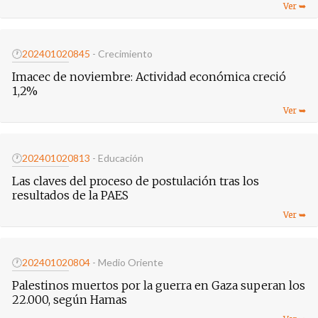
🕐
20240102
0845
- Crecimiento
Imacec de noviembre: Actividad económica creció
1,2%
🕐
20240102
0813
- Educación
Las claves del proceso de postulación tras los
resultados de la PAES
🕐
20240102
0804
- Medio Oriente
Palestinos muertos por la guerra en Gaza superan los
22.000, según Hamas