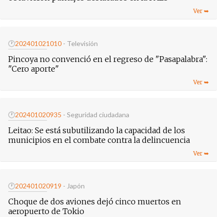
🕐
20240102
1010
- Televisión
Pincoya no convenció en el regreso de "Pasapalabra":
"Cero aporte"
🕐
20240102
0935
- Seguridad ciudadana
Leitao: Se está subutilizando la capacidad de los
municipios en el combate contra la delincuencia
🕐
20240102
0919
- Japón
Choque de dos aviones dejó cinco muertos en
aeropuerto de Tokio