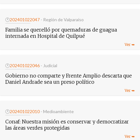
🕐
20240102
2047
- Región de Valparaíso
Familia se querelló por quemaduras de guagua
internada en Hospital de Quilpué
🕐
20240102
2046
- Judicial
Gobierno no comparte y Frente Amplio descarta que
Daniel Andrade sea un preso político
🕐
20240102
2010
- Medioambiente
Conaf: Nuestra misión es conservar y democratizar
las áreas verdes protegidas