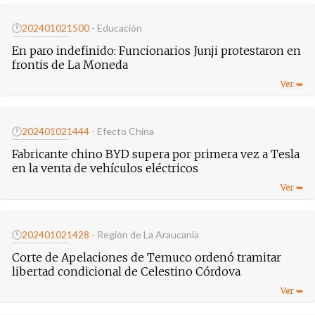
🕐
20240102
1500
- Educación
En paro indefinido: Funcionarios Junji protestaron en
frontis de La Moneda
🕐
20240102
1444
- Efecto China
Fabricante chino BYD supera por primera vez a Tesla
en la venta de vehículos eléctricos
🕐
20240102
1428
- Región de La Araucanía
Corte de Apelaciones de Temuco ordenó tramitar
libertad condicional de Celestino Córdova