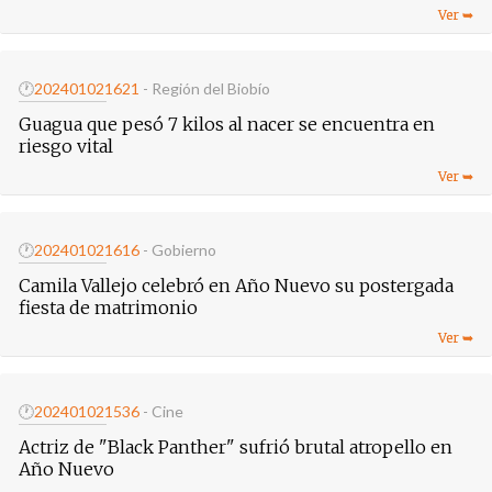
🕐
20240102
1621
- Región del Biobío
Guagua que pesó 7 kilos al nacer se encuentra en
riesgo vital
🕐
20240102
1616
- Gobierno
Camila Vallejo celebró en Año Nuevo su postergada
fiesta de matrimonio
🕐
20240102
1536
- Cine
Actriz de "Black Panther" sufrió brutal atropello en
Año Nuevo