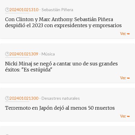
🕐
20240102
1310
- Sebastián Piñera
Con Clinton y Marc Anthony: Sebastián Piñera
despidió el 2023 con expresidentes y empresarios
🕐
20240102
1309
- Música
Nicki Minaj se negó a cantar uno de sus grandes
éxitos: "Es estúpida"
🕐
20240102
1300
- Desastres naturales
Terremoto en Japón dejó al menos 50 muertos