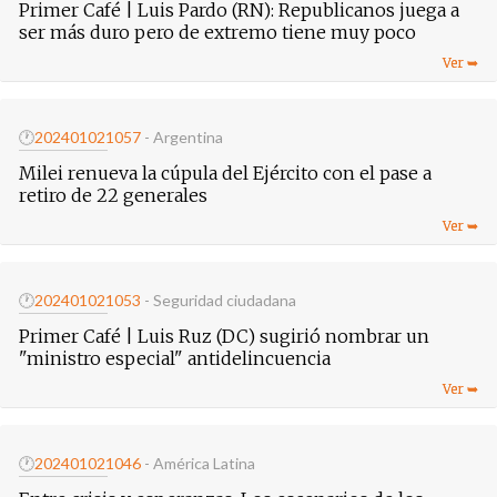
Primer Café | Luis Pardo (RN): Republicanos juega a
ser más duro pero de extremo tiene muy poco
🕐
20240102
1057
- Argentina
Milei renueva la cúpula del Ejército con el pase a
retiro de 22 generales
🕐
20240102
1053
- Seguridad ciudadana
Primer Café | Luis Ruz (DC) sugirió nombrar un
"ministro especial" antidelincuencia
🕐
20240102
1046
- América Latina