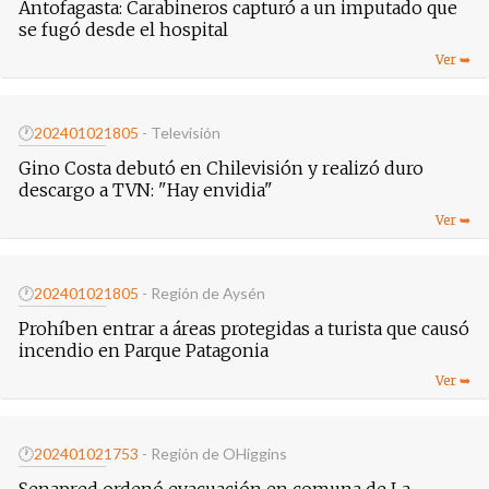
Antofagasta: Carabineros capturó a un imputado que
se fugó desde el hospital
🕐
20240102
1805
- Televisión
Gino Costa debutó en Chilevisión y realizó duro
descargo a TVN: "Hay envidia"
🕐
20240102
1805
- Región de Aysén
Prohíben entrar a áreas protegidas a turista que causó
incendio en Parque Patagonia
🕐
20240102
1753
- Región de OHiggins