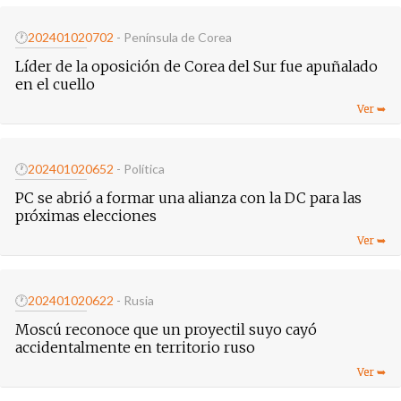
🕐
20240102
0702
- Península de Corea
Líder de la oposición de Corea del Sur fue apuñalado
en el cuello
🕐
20240102
0652
- Política
PC se abrió a formar una alianza con la DC para las
próximas elecciones
🕐
20240102
0622
- Rusia
Moscú reconoce que un proyectil suyo cayó
accidentalmente en territorio ruso