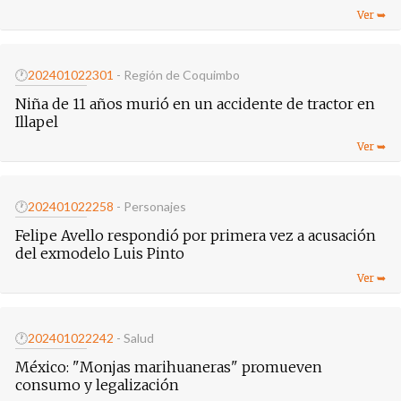
🕐
20240102
2301
- Región de Coquimbo
Niña de 11 años murió en un accidente de tractor en
Illapel
🕐
20240102
2258
- Personajes
Felipe Avello respondió por primera vez a acusación
del exmodelo Luis Pinto
🕐
20240102
2242
- Salud
México: "Monjas marihuaneras" promueven
consumo y legalización