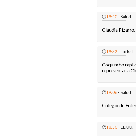
🕐
19:40
- Salud
Claudia Pizarro,
🕐
19:32
- Fútbol
Coquimbo replic
representar a Ch
🕐
19:06
- Salud
Colegio de Enfer
🕐
18:50
- EE.UU.