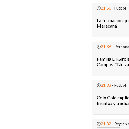
🕐
21:50
- Fútbol
La formación que
Maracaná
🕐
21:36
- Persona
Familia Di Girol
Campos: "No va
🕐
21:33
- Fútbol
Colo Colo explic
triunfos y tradic
🕐
21:32
- Región 