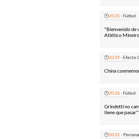
🕐
20:35
- Fútbol
"Bienvenido de v
Atlético Mineir
🕐
20:29
- Efecto 
China conmemora 
🕐
20:26
- Fútbol
Grindetti no cam
tiene que pasar"
🕐
20:22
- Persona