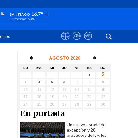
+
+
+
16.7°
SANTIAGO
Humedad
53%
ocios
En portada
Un nuevo estado de
excepción y 28
proyectos de ley: los