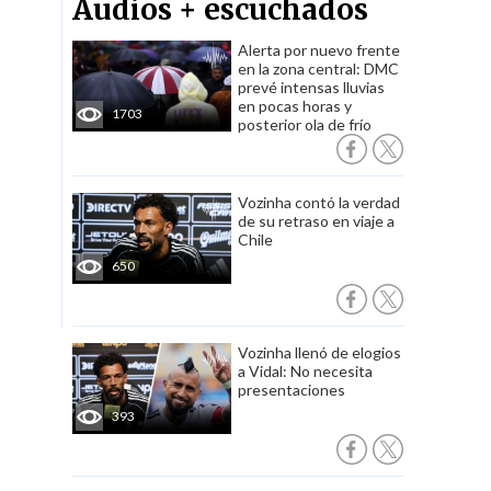
Audios + escuchados
Alerta por nuevo frente
en la zona central: DMC
prevé intensas lluvias
en pocas horas y
1703
posterior ola de frío
Vozinha contó la verdad
de su retraso en viaje a
Chile
650
Vozinha llenó de elogios
a Vidal: No necesita
presentaciones
393