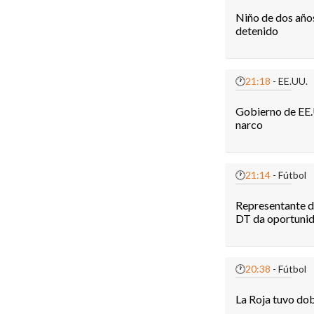
Niño de dos años
detenido
🕐
21:18
- EE.UU.
Gobierno de EE.
narco
🕐
21:14
- Fútbol
Representante d
DT da oportunid
🕐
20:38
- Fútbol
La Roja tuvo dobl