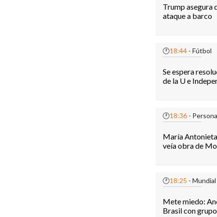
Trump asegura q
ataque a barco
🕐
18:44
- Fútbol
Se espera resolu
de la U e Indepe
🕐
18:36
- Persona
María Antonieta 
veía obra de Mo
🕐
18:25
- Mundial
Mete miedo: Anc
Brasil con grup