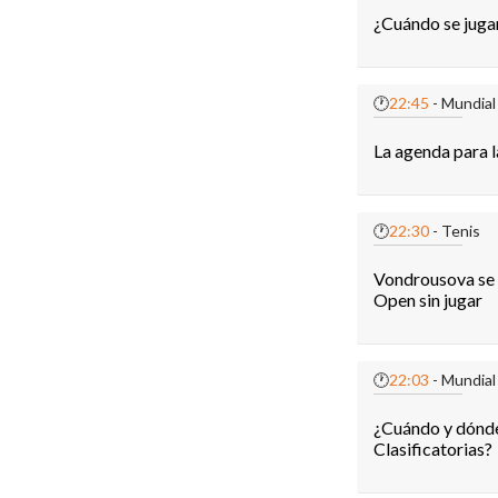
¿Cuándo se jugar
🕐
22:45
- Mundial
La agenda para l
🕐
22:30
- Tenis
Vondrousova se r
Open sin jugar
🕐
22:03
- Mundial
¿Cuándo y dónde v
Clasificatorias?