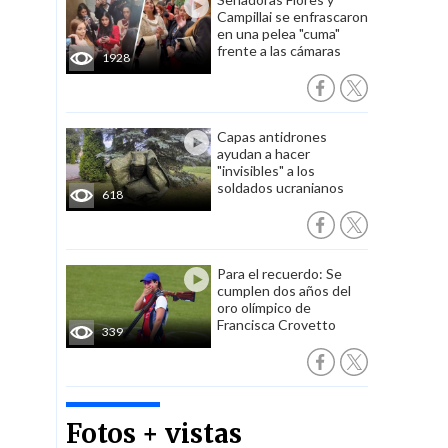
Campillai se enfrascaron
en una pelea "cuma"
frente a las cámaras
1928
Capas antidrones
ayudan a hacer
"invisibles" a los
soldados ucranianos
618
Para el recuerdo: Se
cumplen dos años del
oro olímpico de
Francisca Crovetto
339
Fotos + vistas