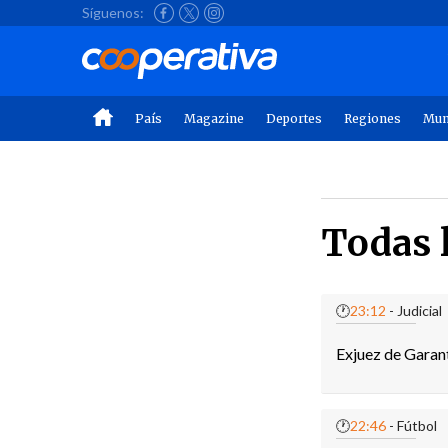
Síguenos:
País
Magazine
Deportes
Regiones
Mu
Todas l
🕐
23:12
- Judicial
Exjuez de Garan
🕐
22:46
- Fútbol