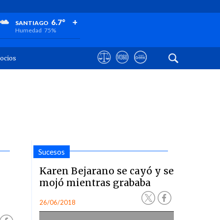
+
+
+
6.7°
SANTIAGO
Humedad
75%
ocios
Sucesos
Karen Bejarano se cayó y se
mojó mientras grababa
26/06/2018