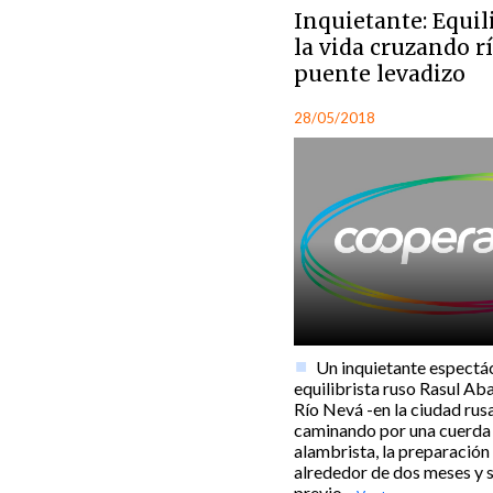
Inquietante: Equil
la vida cruzando r
puente levadizo
28/05/2018
Un inquietante espectá
equilibrista ruso Rasul Aba
Río Nevá -en la ciudad rus
caminando por una cuerda f
alambrista, la preparación
alrededor de dos meses y s
previo.