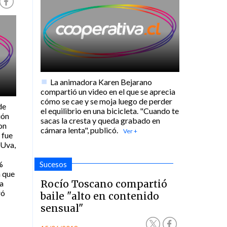
La animadora Karen Bejarano
compartió un video en el que se aprecia
cómo se cae y se moja luego de perder
de
el equilibrio en una bicicleta. "Cuando te
ión
sacas la cresta y queda grabado en
on
cámara lenta", publicó.
 fue
 Uva,
%
Sucesos
a que
Rocío Toscano compartió
na
ró
baile "alto en contenido
sensual"