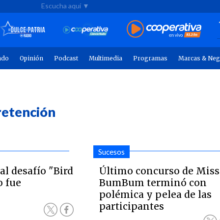
Escucha aquí ▼
ndo
Opinión
Podcast
Multimedia
Programas
Marcas & Neg
retención
Sucesos
l desafío "Bird
Último concurso de Miss
o fue
BumBum terminó con
polémica y pelea de las
participantes