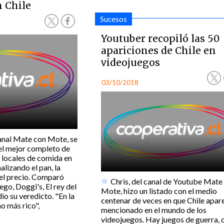
 Chile
Sucesos
Youtuber recopiló las 50
apariciones de Chile en
videojuegos
03/10/2018
canal Mate con Mote, se
el mejor completo de
ó locales de comida en
alizando el pan, la
y el precio. Comparó
Chris, del canal de Youtube Mate
go, Doggi's, El rey del
Mote, hizo un listado con el medio
io su veredicto. "En la
centenar de veces en que Chile apar
o más rico",
mencionado en el mundo de los
videojuegos. Hay juegos de guerra, 