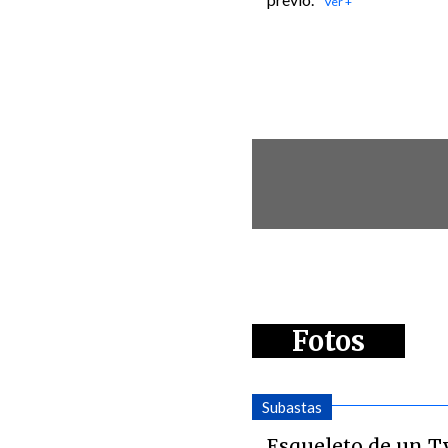
Fotos
Subastas
Esqueleto de un 