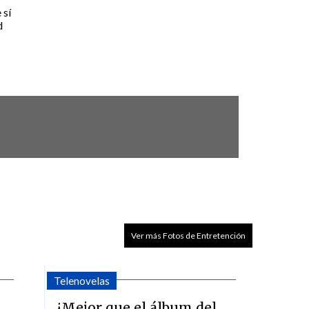
 sí
d
Ver más Fotos de Entretención
Telenovelas
¿Mejor que el álbum del