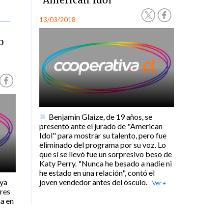
"American Idol"
13/03/2018
o
Benjamin Glaize, de 19 años, se
presentó ante el jurado de "American
Idol" para mostrar su talento, pero fue
eliminado del programa por su voz. Lo
que sí se llevó fue un sorpresivo beso de
Katy Perry. "Nunca he besado a nadie ni
he estado en una relación", contó el
oya
joven vendedor antes del ósculo.
res
a en