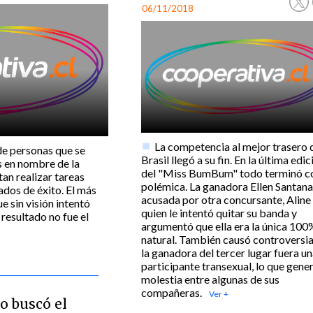
06/11/2018
La competencia al mejor trasero 
de personas que se
Brasil llegó a su fin. En la última edic
s en nombre de la
del "Miss BumBum" todo terminó c
tan realizar tareas
polémica. La ganadora Ellen Santana
ados de éxito. El más
acusada por otra concursante, Aline
e sin visión intentó
quien le intentó quitar su banda y
 resultado no fue el
argumentó que ella era la única 100
natural. También causó controversi
la ganadora del tercer lugar fuera u
participante transexual, lo que gene
molestia entre algunas de sus
compañeras.
o buscó el