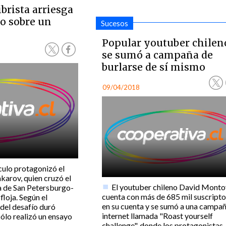
ibrista arriesga
ío sobre un
Sucesos
Popular youtuber chilen
se sumó a campaña de
burlarse de sí mismo
09/04/2018
culo protagonizó el
karov, quien cruzó el
El youtuber chileno David Mont
a de San Petersburgo-
cuenta con más de 685 mil suscripto
loja. Según el
en su cuenta y se sumó a una campañ
 del desafío duró
internet llamada "Roast yourself
ólo realizó un ensayo
challenge", donde los protagonistas