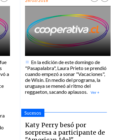
26/03/2018
 fue
En la edición de este domingo de
s
"Pasapalabra", Laura Prieto se prendió
ivó a
cuando empezó a sonar "Vacaciones",
de Wisin. En medio del programa, la
ce
uruguaya se meneó al ritmo del
reggaeton, sacando aplausos.
Sucesos
era
Katy Perry besó por
lo
sorpresa a participante de