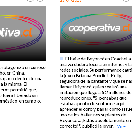
23/04/2018
El baile de Beyoncé en Coachella
una verdadera locura en internet y la
 protagonizó un curioso
redes sociales. Su performance caut
bo, en China.
la joven Brianna Bundick-Kelly,
rapado dentro de una
seguidora de la cantante y que se ha
a la misma. El
llamar Briyoncé, quien realizó una
eros permitió que,
imitación que llegó a 5,2 millones de
o fuera liberado sin
reproducciones. "Si pensabas que
doméstico, en cambio,
estaba a punto de sentarme aquí,
aprender el coro y bailar como si fu
uno de los bailarines suplentes de
Beyoncé ... ¡Estás absolutamente en 
correcto!", publicó la joven.