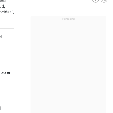
abía
ud,
ocidas",
l
rzo en
l