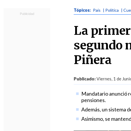
Tópicos:
País
| Política
| Cue
La primer
segundo m
Piñera
Publicado:
Viernes, 1 de Juni
Mandatario anunció re
pensiones.
Además, un sistema de
Asimismo, se mantendr