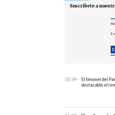
Suscríbete a nuest
No
E-
16:34 -
El timonel del P
destacable el rem