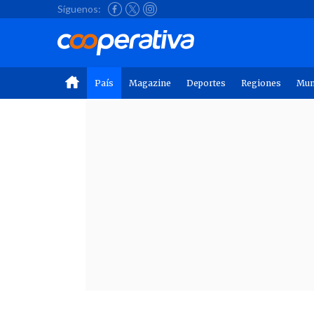
Síguenos:
País
Magazine
Deportes
Regiones
Mu