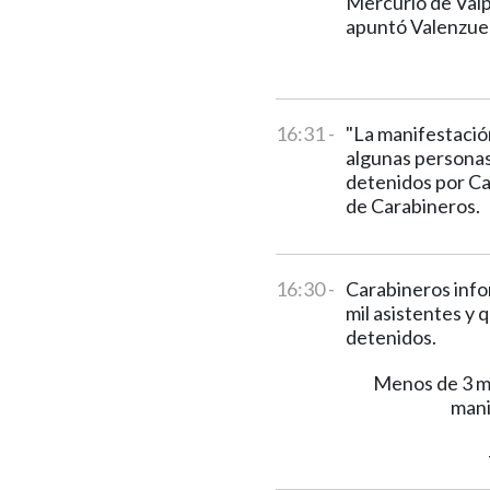
Mercurio de Valpa
apuntó Valenzuel
16:31 -
"La manifestación
algunas personas
detenidos por Car
de Carabineros.
16:30 -
Carabineros info
mil asistentes y 
detenidos.
Menos de 3 mi
mani