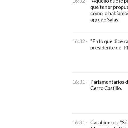
16:32 -
"Aquello que le 
que tener propue
como lo habíamos 
agregó Salas.
16:32 -
"En lo que dice r
presidente del P
16:31 -
Parlamentarios d
Cerro Castillo.
16:31 -
Carabineros: "Sól