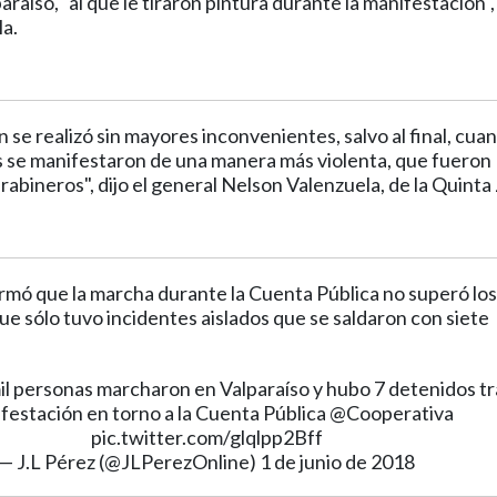
raíso, "al que le tiraron pintura durante la manifestación",
a.
 se realizó sin mayores inconvenientes, salvo al final, cua
 se manifestaron de una manera más violenta, que fueron
abineros", dijo el general Nelson Valenzuela, de la Quint
rmó que la marcha durante la Cuenta Pública no superó los
que sólo tuvo incidentes aislados que se saldaron con siete
l personas marcharon en Valparaíso y hubo 7 detenidos tra
festación en torno a la Cuenta Pública
@Cooperativa
pic.twitter.com/glqlpp2Bff
— J.L Pérez (@JLPerezOnline)
1 de junio de 2018