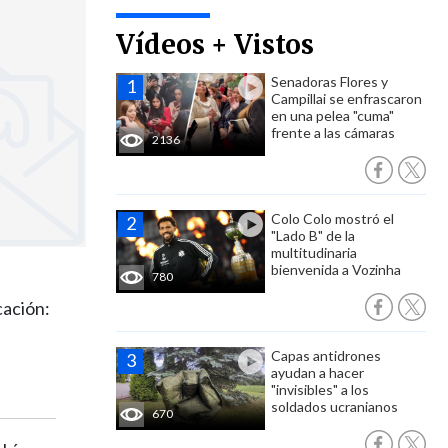
Vídeos + Vistos
Senadoras Flores y
Campillai se enfrascaron
en una pelea "cuma"
frente a las cámaras
2136
Colo Colo mostró el
"Lado B" de la
multitudinaria
bienvenida a Vozinha
780
cación:
Capas antidrones
ayudan a hacer
"invisibles" a los
soldados ucranianos
670