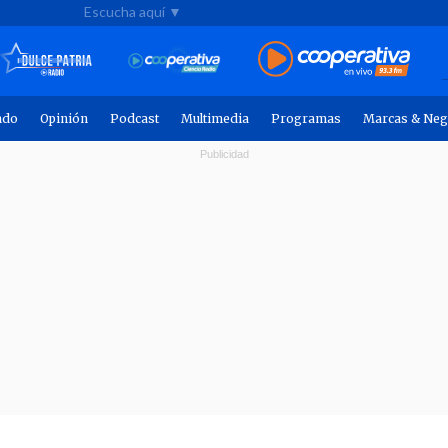
Escucha aquí ▼
ndo
Opinión
Podcast
Multimedia
Programas
Marcas & Neg