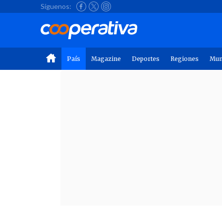
Síguenos:
País
Magazine
Deportes
Regiones
Mu