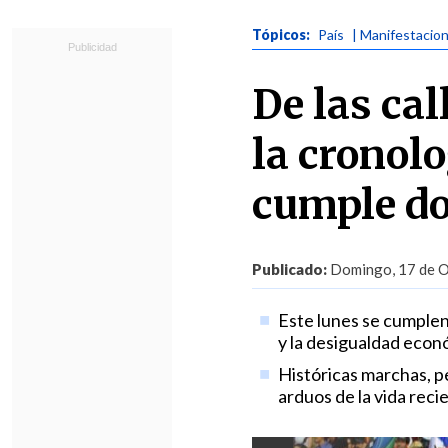
Tópicos:
País
| Manifestacio
De las cal
la cronolo
cumple do
Publicado:
Domingo, 17 de O
Este lunes se cumplen
y la desigualdad econó
Históricas marchas, p
arduos de la vida recie