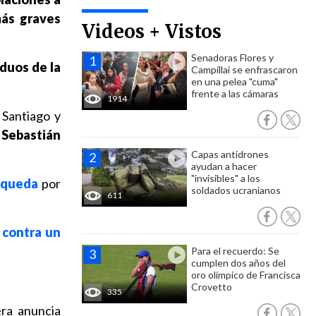
más graves
Videos + Vistos
Senadoras Flores y
duos de la
Campillai se enfrascaron
en una pelea "cuma"
frente a las cámaras
1914
 Santiago y
e
Sebastián
Capas antidrones
ayudan a hacer
"invisibles" a los
 queda
por
soldados ucranianos
611
 contra un
Para el recuerdo: Se
cumplen dos años del
oro olímpico de Francisca
Crovetto
335
ra anuncia