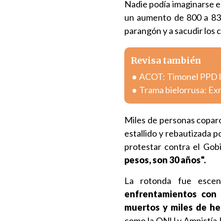
Nadie podía imaginarse 
un aumento de 800 a 830
parangón y a sacudir los 
Revisa también
ACOT: Timonel PPD lla
Trama bielorrusa: Exm
Miles de personas copar
estallido y rebautizada 
protestar contra el Gobi
pesos, son 30 años".
La rotonda fue escen
enfrentamientos con l
muertos y miles de he
como la ONU y Amnistía I