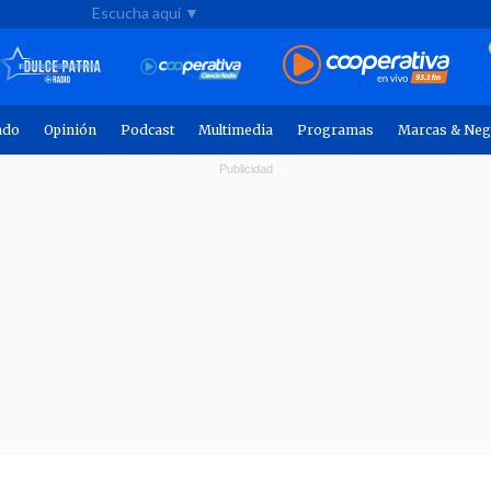
Escucha aquí ▼
ndo
Opinión
Podcast
Multimedia
Programas
Marcas & Neg