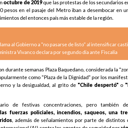
en
octubre de 2019
que las protestas de los secundarios e
 pesos en el pasaje del Metro iban a desembocar en una
cimientos del entonces país más estable de la región.
ma al Gobierno a "no pasarse de listo" al intensificar cast
inistra Vivanco declara por segundo día ante Fiscalía
on durante semanas Plaza Baquedano, considerada la "zon
popularmente como "Plaza de la Dignidad" por los manifest
erno y la desigualdad, al grito de
"Chile despertó"
o
"
ario de festivas concentraciones, pero también d
as fuerzas policiales, incendios, saqueos, una tr
ridos
, además de señalamientos por parte de distintos
nternacional (AI) contra los agentes de seguridad por
vio