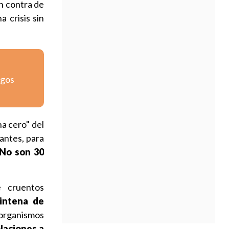
n contra de
 crisis sin
igos
a cero" del
antes, para
No son 30
e cruentos
eintena de
 organismos
laciones a