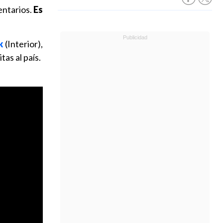
entarios.
Es
k
(Interior),
as al país.