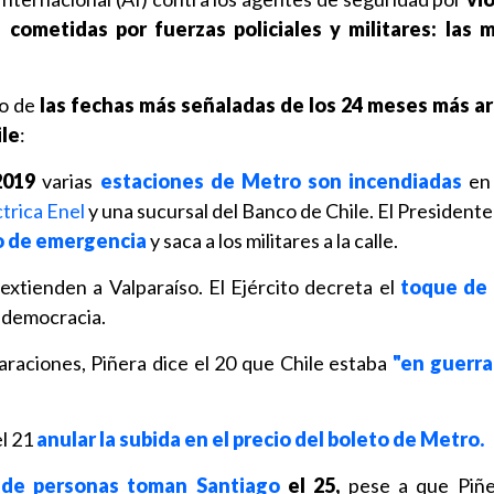
cometidas por fuerzas policiales y militares: las 
o de
las fechas más señaladas de los 24 meses más ar
ile
:
2019
varias
estaciones de Metro son incendiadas
en
ctrica Enel
y una sucursal del Banco de Chile. El President
o de emergencia
y saca a los militares a la calle.
 extienden a Valparaíso. El Ejército decreta el
toque de
n democracia.
araciones, Piñera dice el 20 que Chile estaba
"en guerra
el 21
anular la subida en el precio del boleto de Metro.
 de personas toman Santiago
el 25,
pese a que Piñe