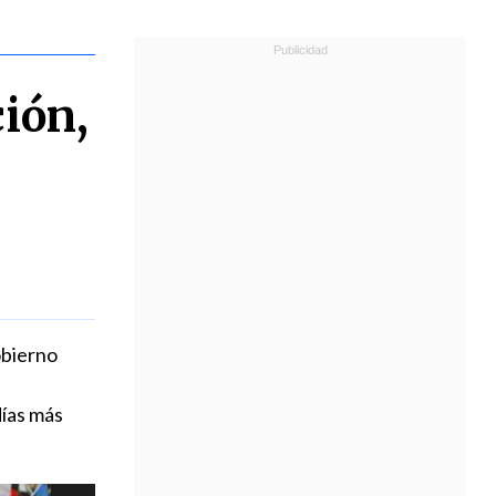
ción,
obierno
días más