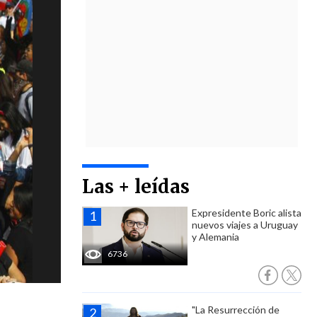
Las + leídas
Expresidente Boric alista
nuevos viajes a Uruguay
y Alemania
6736
"La Resurrección de