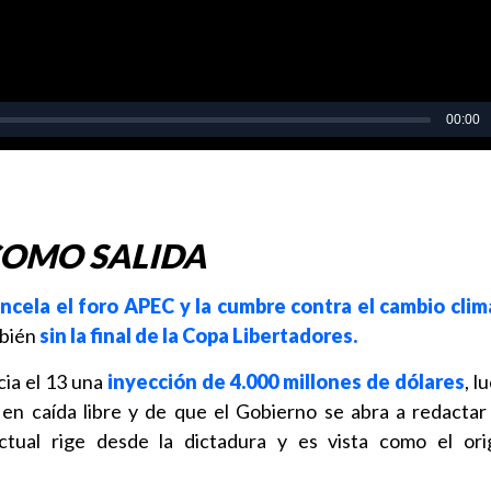
COMO SALIDA
ncela el foro APEC
y la cumbre contra el cambio clim
mbién
sin la final de la Copa Libertadores.
ia el 13 una
inyección de 4.000 millones de dólares
, l
s en caída libre y de que el Gobierno se abra a redacta
actual rige desde la dictadura y es vista como el or