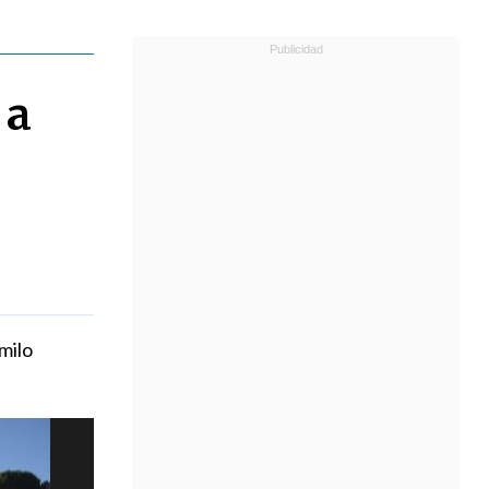
 a
milo