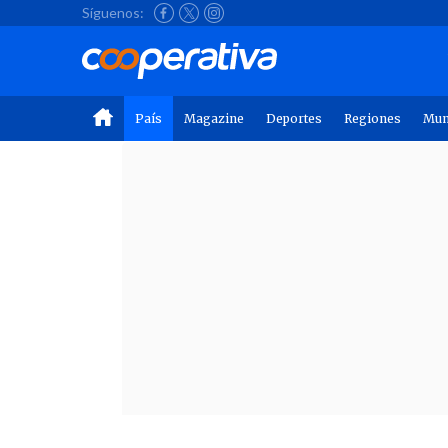
Síguenos:
País
Magazine
Deportes
Regiones
Mu