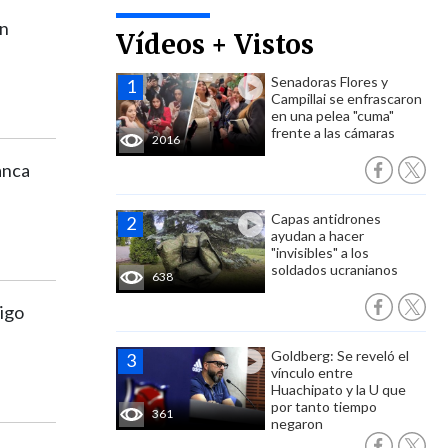
ón
Vídeos + Vistos
Senadoras Flores y
Campillai se enfrascaron
en una pelea "cuma"
frente a las cámaras
2016
anca
Capas antidrones
ayudan a hacer
"invisibles" a los
soldados ucranianos
638
tigo
Goldberg: Se reveló el
vínculo entre
Huachipato y la U que
por tanto tiempo
361
negaron