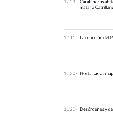
12:23 -
Carabineros abri
matar a Catrillan
12:11 -
La reacción del P
11:30 -
Hortaliceras ma
11:20 -
Desórdenes y det