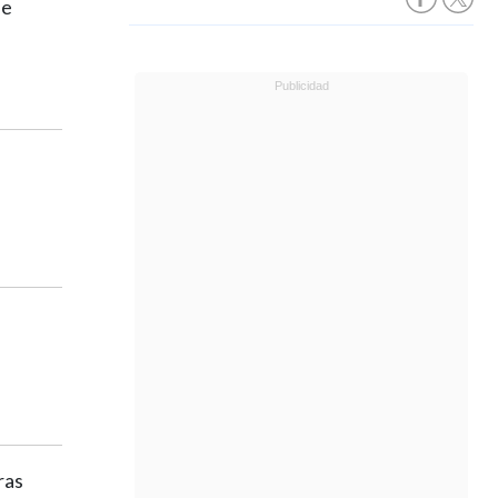
de
ras