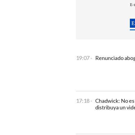
E-
19:07 -
Renunciado aboga
17:18 -
Chadwick: No es 
distribuya un vid