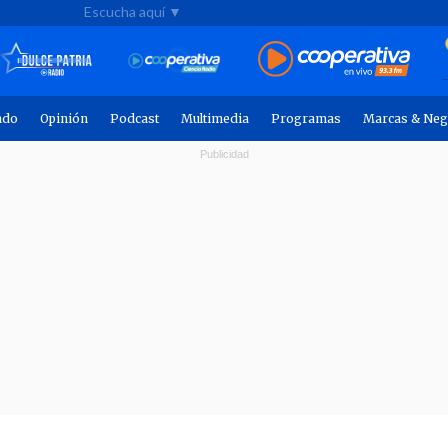
Escucha aquí ▼
ndo
Opinión
Podcast
Multimedia
Programas
Marcas & Neg