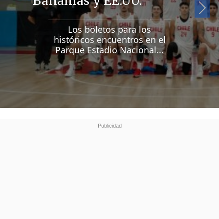
Bahamas y EE.UU.
Si
Los boletos para los
históricos encuentros en el
Parque Estadio Nacional...